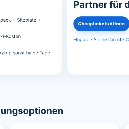
Partner für 
äck + Sitzplatz +
Cheaptickets öffnen
axi-Kosten
Flug.de
·
Airline Direct
·
C
rztrip sonst halbe Tage
hungsoptionen