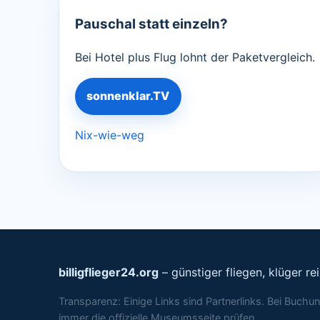
Pauschal statt einzeln?
Bei Hotel plus Flug lohnt der Paketvergleich.
sonnenklar.TV
Nix-wie-weg
billigflieger24.org
– günstiger fliegen, klüger re
Transparenz: Einige Links sind Partnerlinks. Bei Buch
immer die offizielle Museumsseite prüfen.