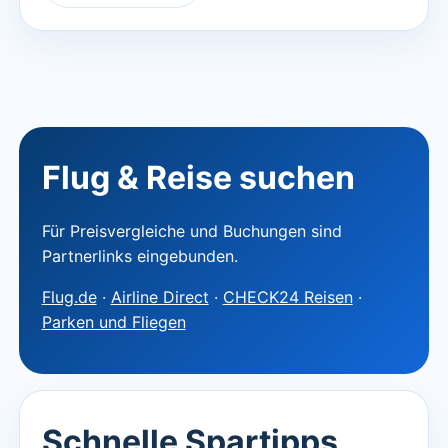
Flug & Reise suchen
Für Preisvergleiche und Buchungen sind
Partnerlinks eingebunden.
Flug.de
·
Airline Direct
·
CHECK24 Reisen
·
Parken und Fliegen
Schnelle Spartipps